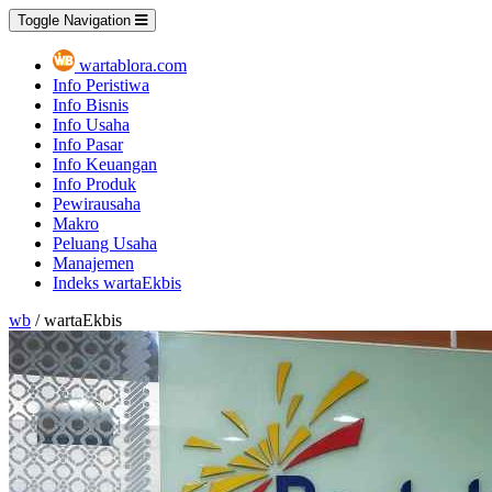
Toggle Navigation
wartablora.com
Info Peristiwa
Info Bisnis
Info Usaha
Info Pasar
Info Keuangan
Info Produk
Pewirausaha
Makro
Peluang Usaha
Manajemen
Indeks wartaEkbis
wb
/ wartaEkbis