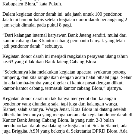
Kabupaten Blora,” kata Pukuh.
Dalam kegiatan donor darah ini, ada jatah untuk 100 pendonor.
Jatah ini hampir habis setelah kegiatan donor darah berlangsung 2
jam sejak dimulai pada pukul 8 pagi.
“Dari kalangan internal karyawan Bank Jateng sendiri, mulai dari
kantor cabang dan 3 kantor cabang pembantu banyak yang telah
jadi pendonor darah,” sebutnya.
Kegiatan donor darah ini menjadi rangkaian perayaan ulang tahun
ke-63 yang dilakukan Bank Jateng Cabang Blora.
“Sebelumnya kita melakukan kegiatan upacara, syukuran potong
tumpeng, dan kita rangkaikan dengan acara halal bihalal juga. Selain
itu ada lomba-lomba yang digelar di kantor pusat dengan diikuti
kantor-kantor cabang, termasuk kantor cabang Blora,” ujarnya.
Kegiatan donor darah ini tak hanya menyedot dari kalangan
pendonor yang diundang saja, tapi juga dari kalangan warga.
Slamet, salah satunya. Warga Jenar, Kota Blora ini datang setelah
diberitahu temannya yang mengabarkan ada kegiatan donor darah di
Kantor Bank Jateng Cabang Blora. Ia yang rutin 2-3 bulan
mendonorkan darahnya datang ke kegiatan ini
Selain Slamet, ada
juga Briggita, ASN yang bekerja di Sekretariat DPRD Blora. Ada